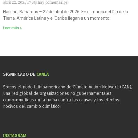
abril 22, 2026
No hay comentarios
Nassau, Bahamas – 22 de abril de 2026. En el marco del Día de la
Tierra, América Latina y el Caribe llegan a un momento
Leer más »
SIGNIFICADO DE
CANLA
Somos el nodo latinoamericano de Climate Action Network (CAN),
una red global de organizaciones no gubernamentales
comprometidas en la lucha contra las causas y los efectos
nocivos del cambio climático.
INSTAGRAM