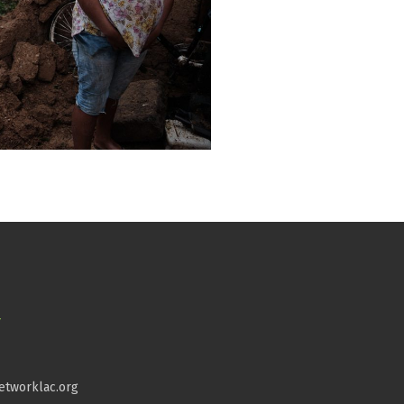
_
etworklac.org