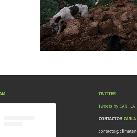
RAM
TWITTER
Tweets by CAN_LA
CONTACTOS
CANLA
contacto@climaten