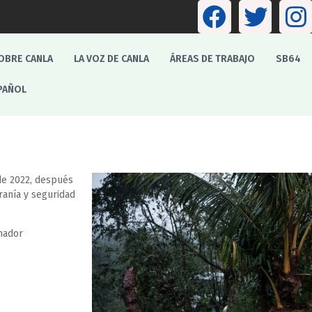
OBRE CANLA
LA VOZ DE CANLA
ÁREAS DE TRABAJO
SB64
PAÑOL
de 2022, después
ranía y seguridad
nador