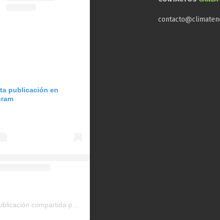
contacto@climaten
sta publicación en
gram
Una publicación compartida por CAN América Latina (@can_latinoamerica)