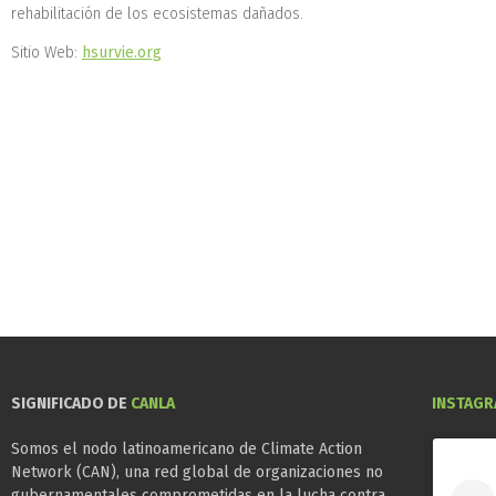
rehabilitación de los ecosistemas dañados.
Sitio Web:
hsurvie.org
SIGNIFICADO DE
CANLA
INSTAG
Somos el nodo latinoamericano de Climate Action
Network (CAN), una red global de organizaciones no
gubernamentales comprometidas en la lucha contra