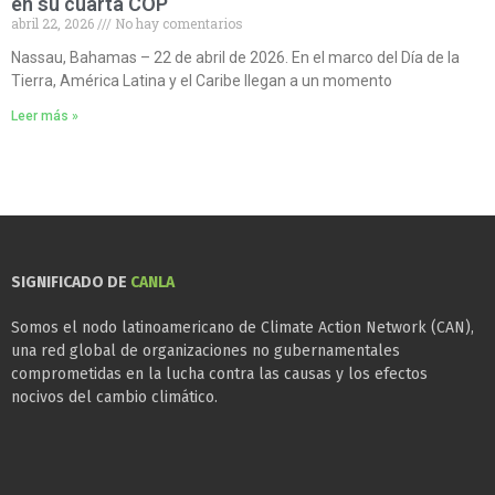
en su cuarta COP
abril 22, 2026
No hay comentarios
Nassau, Bahamas – 22 de abril de 2026. En el marco del Día de la
Tierra, América Latina y el Caribe llegan a un momento
Leer más »
SIGNIFICADO DE
CANLA
Somos el nodo latinoamericano de Climate Action Network (CAN),
una red global de organizaciones no gubernamentales
comprometidas en la lucha contra las causas y los efectos
nocivos del cambio climático.