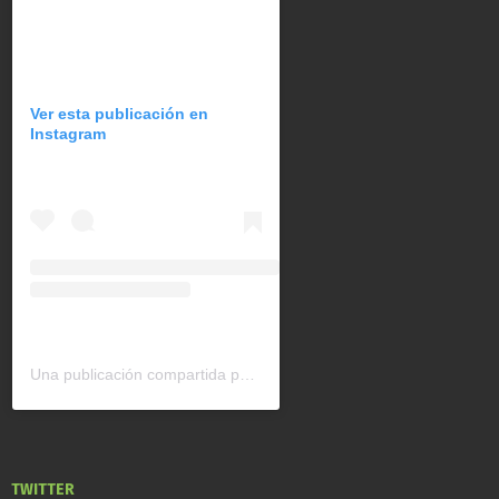
Ver esta publicación en
Instagram
Una publicación compartida por CAN América Latina (@can_latinoamerica)
TWITTER