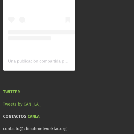
Una publicación compartida por CAN América Latina (@can_latinoamerica)
TWITTER
Tweets by CAN_LA_
CONTACTOS
CANLA
contacto@climatenetworklac.org