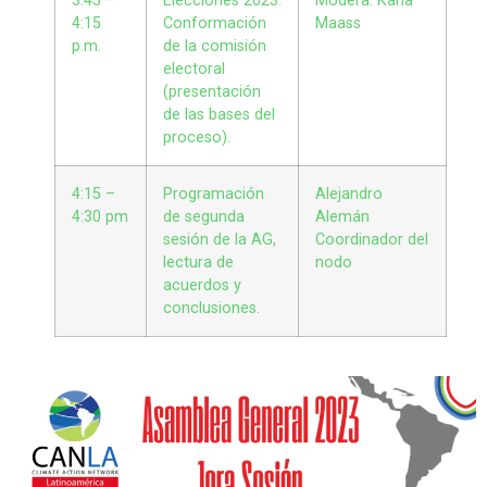
3:45 –
Elecciones 2023:
Modera: Karla
4:15
Conformación
Maass
p.m.
de la comisión
electoral
(presentación
de las bases del
proceso).
4:15 –
Programación
Alejandro
4:30 pm
de segunda
Alemán
sesión de la AG,
Coordinador del
lectura de
nodo
acuerdos y
conclusiones.