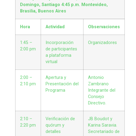
Domingo, Santiago
4:45 p.m. Montevideo,
Brasilia, Buenos Aires
Hora
Actividad
Observaciones
1:45 –
Incorporación
Organizadores
2:00 pm
de participantes
a plataforma
virtual
2:00 –
Apertura y
Antonio
2:10 pm
Presentación del
Zambrano
Programa
Integrante del
Consejo
Directivo.
2:10 –
Verificación de
JB Boudot y
2:20 pm
quórum y
Karina Saravia.
detalles
Secretariado de