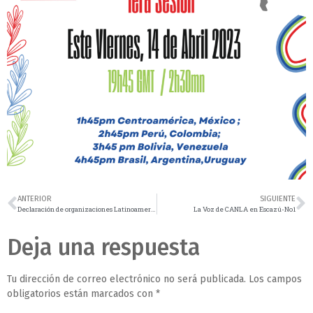
ANTERIOR
SIGUIENTE
Declaración de organizaciones Latinoamericanas y Caribeñas en relación a la Cumbre Iberoamericana de Jefas y Jefes de Estado y de Gobierno en el contexto de la Carta Medioambiental Iberoamericana, Santo Domingo, República Dominicana, 24 y 25 de marzo de 2023
La Voz de CANLA en Escazú-No1
Deja una respuesta
Tu dirección de correo electrónico no será publicada.
Los campos
obligatorios están marcados con
*