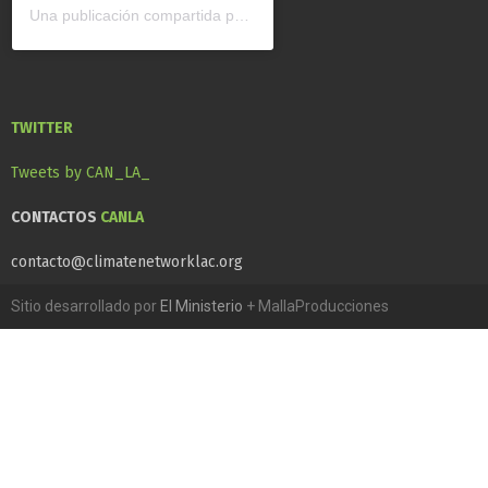
Una publicación compartida por CAN América Latina (@can_latinoamerica)
TWITTER
Tweets by CAN_LA_
CONTACTOS
CANLA
contacto@climatenetworklac.org
Sitio desarrollado por
El Ministerio
+ MallaProducciones