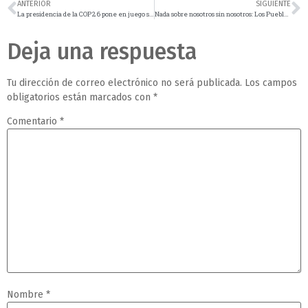
ANTERIOR
SIGUIENTE
La presidencia de la COP26 pone en juego su credibilidad con su compromiso de garantizar una COP inclusiva (ECO 1, COP26)
Nada sobre nosotros sin nosotros: Los Pueblos Indígenas con Discapacidad deben estar el centro de la constituency emergente sobre la discapacidad (Eco 2, COP26)
Deja una respuesta
Tu dirección de correo electrónico no será publicada.
Los campos
obligatorios están marcados con
*
Comentario
*
Nombre
*