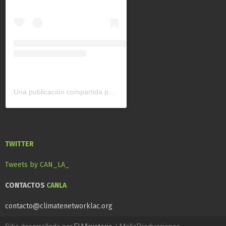
Una publicación compartida por CAN América Latina (@can_latinoamerica)
TWITTER
Tweets by CAN_LA_
CONTACTOS
CANLA
contacto@climatenetworklac.org