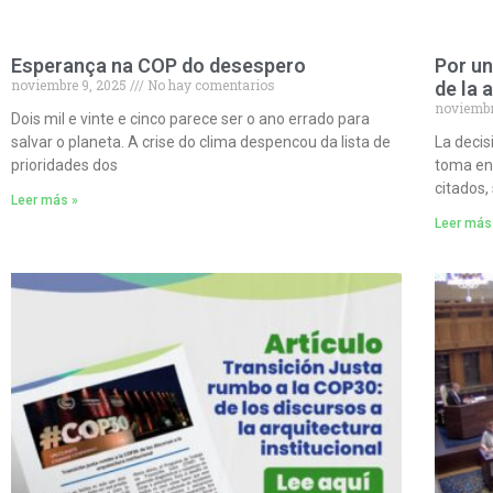
Esperança na COP do desespero
Por un
noviembre 9, 2025
No hay comentarios
de la 
noviembr
Dois mil e vinte e cinco parece ser o ano errado para
salvar o planeta. A crise do clima despencou da lista de
La decis
prioridades dos
toma en 
citados,
Leer más »
Leer más