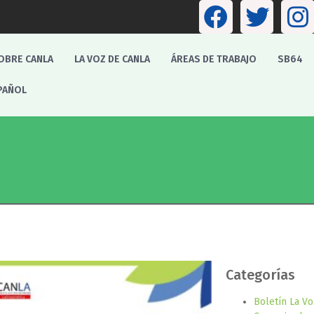
OBRE CANLA
LA VOZ DE CANLA
ÁREAS DE TRABAJO
SB64
PAÑOL
Categorías
Boletín La V