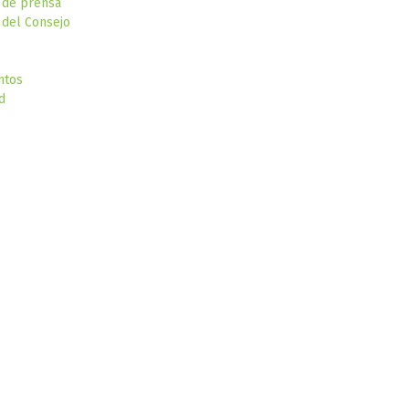
 de prensa
del Consejo
ntos
d