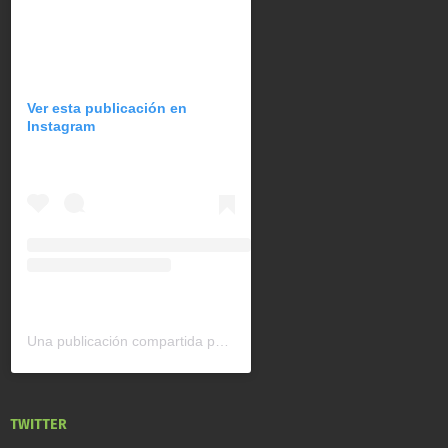
Ver esta publicación en
Instagram
Una publicación compartida por CAN América Latina (@can_latinoamerica)
TWITTER