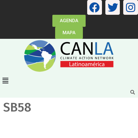
AGENDA
MAPA
SB58