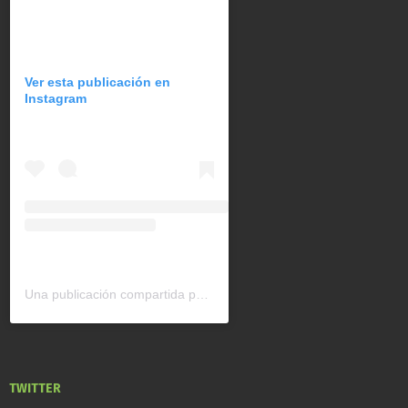
Ver esta publicación en
Instagram
Una publicación compartida por CAN América Latina (@can_latinoamerica)
TWITTER