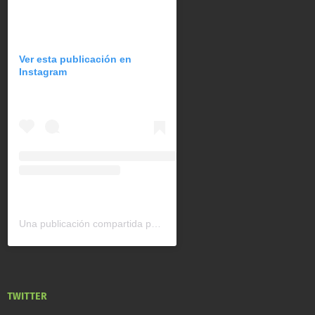
Ver esta publicación en
Instagram
Una publicación compartida por CAN América Latina (@can_latinoamerica)
TWITTER