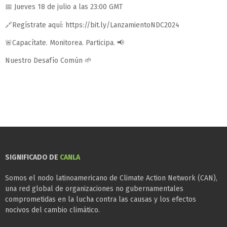
📅 Jueves 18 de julio a las 23:00 GMT
🔗Regístrate aquí: https://bit.ly/LanzamientoNDC2024
🚨Capacítate. Monitorea. Participa. 📢
Nuestro Desafío Común 🌱
SIGNIFICADO DE
CANLA
Somos el nodo latinoamericano de Climate Action Network (CAN),
una red global de organizaciones no gubernamentales
comprometidas en la lucha contra las causas y los efectos
nocivos del cambio climático.