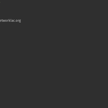
_
etworklac.org