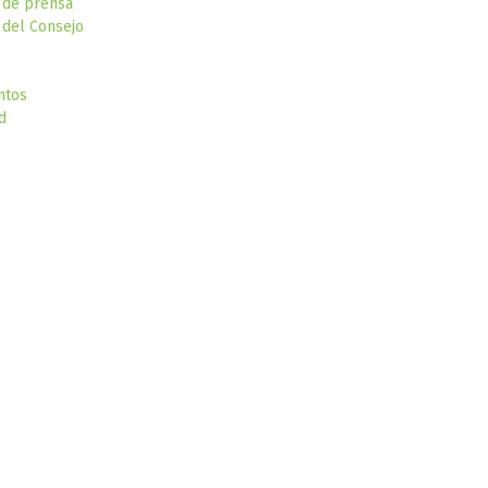
 de prensa
del Consejo
ntos
d