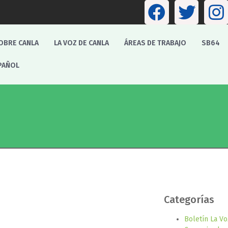
OBRE CANLA
LA VOZ DE CANLA
ÁREAS DE TRABAJO
SB64
PAÑOL
Categorías
Boletín La V