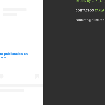
Tweets by CAN_LA
CONTACTOS
CANLA
contacto@climaten
sta publicación en
gram